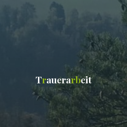
T
r
a
u
e
r
a
r
b
e
i
t