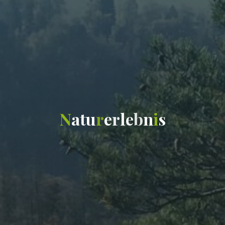
N
a
t
u
r
e
r
l
e
b
n
i
s