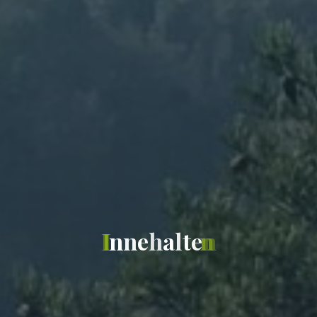
I
n
n
e
h
a
l
t
e
n