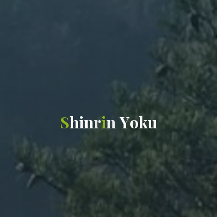
S
h
i
n
r
i
n
Y
o
k
u